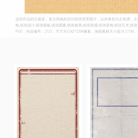
这张作品的主题是：复古风格的空白纸张背景图片，以米黄色为主色调，主
格,纸张设计,纸张模板,纸张图案,纸张效果,纸张质感,纸张装饰,纸张艺术,
PSD，作品编号：2723，尺寸为1242*2208像素，海报素材大小是24.17