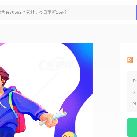
作
文
分