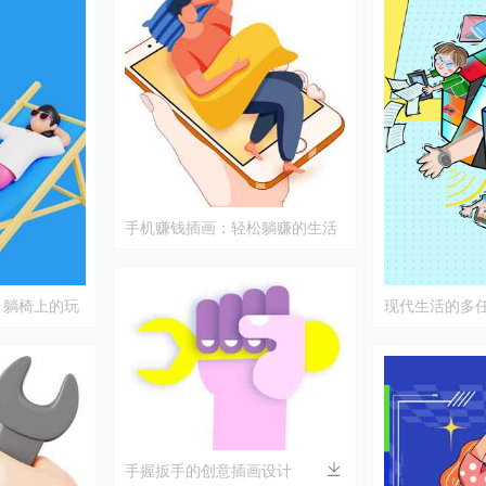
手机赚钱插画：轻松躺赚的生活
方式
：躺椅上的玩
现代生活的多
手握扳手的创意插画设计