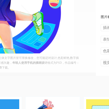
图片
插
表
色
体文字图片皆可替换修改，您可能还对设计,色彩鲜艳,数字插
视
容感兴趣，
年轻人使用手机的插画设计
格式为PSD，作品编号：
免费下载。