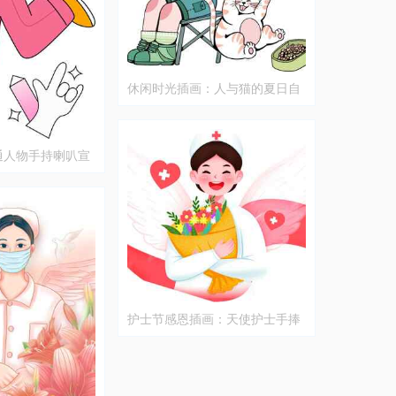
休闲时光插画：人与猫的夏日自
拍
通人物手持喇叭宣
护士节感恩插画：天使护士手捧
鲜花