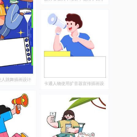
航插画
轻人跳舞插画设计
卡通人物使用扩音器宣传插画设
计