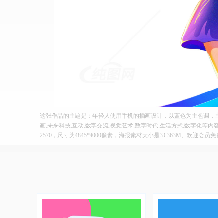
这张作品的主题是：年轻人使用手机的插画设计，以蓝色为主色调，主
画,未来科技,互动,数字交流,视觉艺术,数字时代,生活方式,数字化等内
2570，尺寸为4845*4000像素，海报素材大小是30.363M。欢迎会员