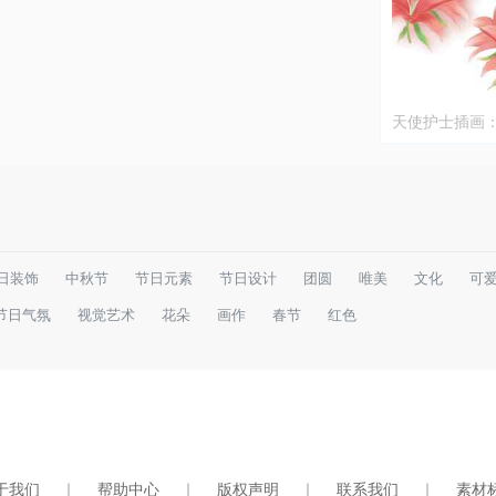
天使护士插画
的温暖艺术
日装饰
中秋节
节日元素
节日设计
团圆
唯美
文化
可
节日气氛
视觉艺术
花朵
画作
春节
红色
于我们
｜
帮助中心
｜
版权声明
｜
联系我们
｜
素材