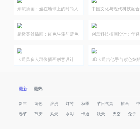
潮流插画：坐在地球上的时尚人
中国文化与现代科技融合
物
插画
超级英雄插画：红色斗篷与蓝色
创意科技插画设计：年轻
上衣的卡通形象
字化未来
卡通风多人群像插画创意设计
3D卡通吉他手与紫色炫
艺术
最新
最热
新年
黄色
浪漫
灯笼
秋季
节日气氛
插画
春节
节庆
风景
水彩
卡通
秋天
天空
兔子