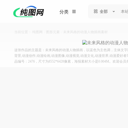
全部
分类
当前位置：
纯图网
/
图形元素
/
未来风格的动漫人物插画素材
这张作品的主题是：未来风格的动漫人物插画，以蓝色为主色调，主体文字图
背景,动漫创作,动漫绘画,动漫图像,动漫视觉,动漫文化,动漫世界,动漫爱好
品编号：2476，尺寸为8552*6428像素，海报素材大小是0.004M。欢迎会