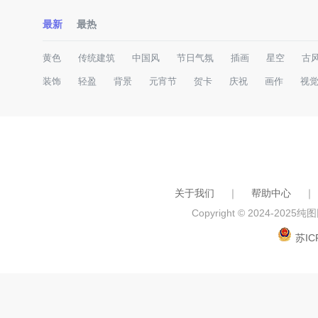
最新
最热
黄色
传统建筑
中国风
节日气氛
插画
星空
古
装饰
轻盈
背景
元宵节
贺卡
庆祝
画作
视
关于我们
｜
帮助中心
｜
Copyright © 2024-2025
纯图网
苏IC