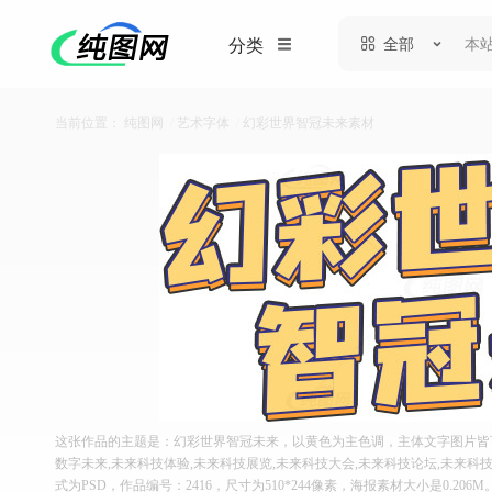
全部
分类
当前位置：
纯图网
/
艺术字体
/
幻彩世界智冠未来素材
这张作品的主题是：幻彩世界智冠未来，以黄色为主色调，主体文字图片皆可
数字未来,未来科技体验,未来科技展览,未来科技大会,未来科技论坛,未来科
式为PSD，作品编号：2416，尺寸为510*244像素，海报素材大小是0.20