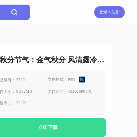
登录 / 注册
秋分节气：金气秋分 风清露冷秋期半素材
文件格式:
2220
PSD
品编号：
0.382MB
433 X 699 PX
件大小：
文件尺寸:
72 DPI
辨率：
立即下载