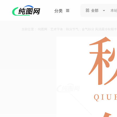
全部
分类
当前位置：
纯图网
/
艺术字体
/
秋分节气：金气秋分 风清露冷秋期