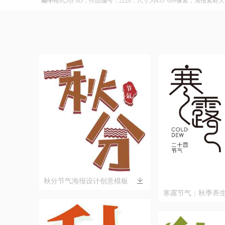
期半
格式为PSD，作品编号：2220，尺寸为433*699像素，海报素材
秋分节气海报设计创意模板
寒露节气：秋季养