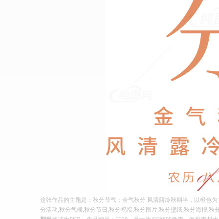
这张作品的主题是：秋分节气：金气秋分 风清露冷秋期半，以橙色为
分活动,秋分气候,秋分节日,秋分祝福,秋分图片,秋分壁纸,秋分海报,