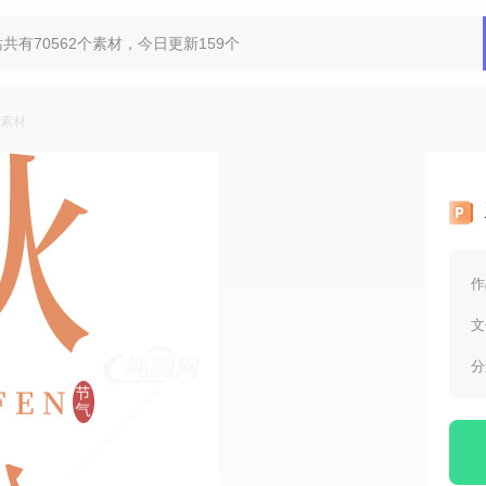
半素材
作
文
分