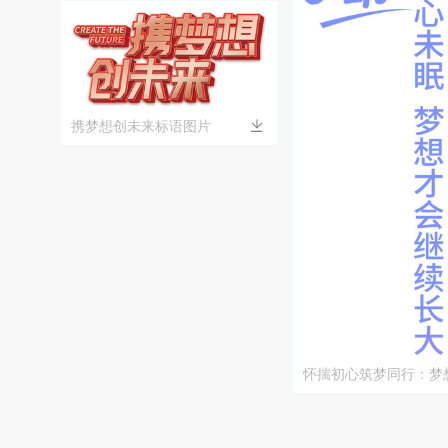
携梦想创未来标语图片
怀揣初心筑梦同行：梦
续长大