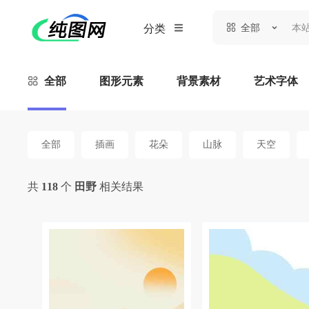
全部
分类
全部
图形元素
背景素材
艺术字体
全部
插画
花朵
山脉
天空
共
118
个
田野
相关结果