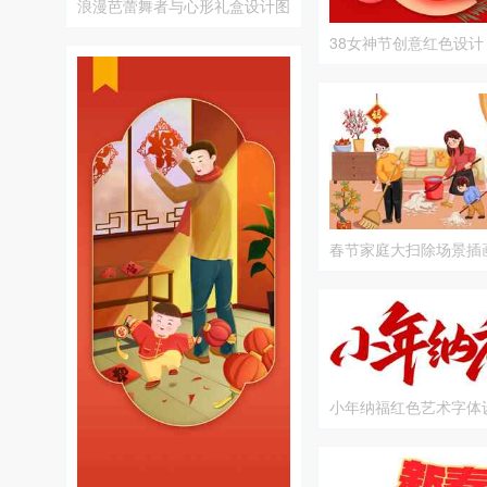
浪漫芭蕾舞者与心形礼盒设计图
片
38女神节创意红色设计
与花卉元素结合
春节家庭大扫除场景插
小年纳福红色艺术字体