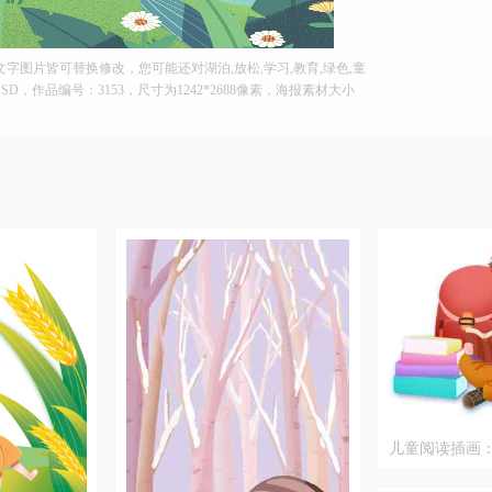
图片皆可替换修改，您可能还对湖泊,放松,学习,教育,绿色,童
SD，作品编号：3153，尺寸为1242*2688像素，海报素材大小
儿童阅读插画
的学习时光