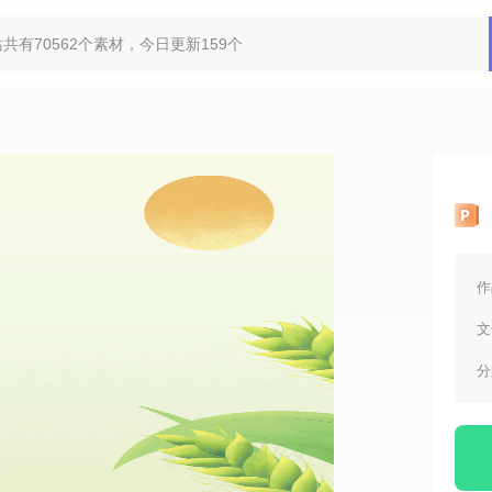
作
文
分