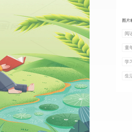
图片
阅
童
学
生