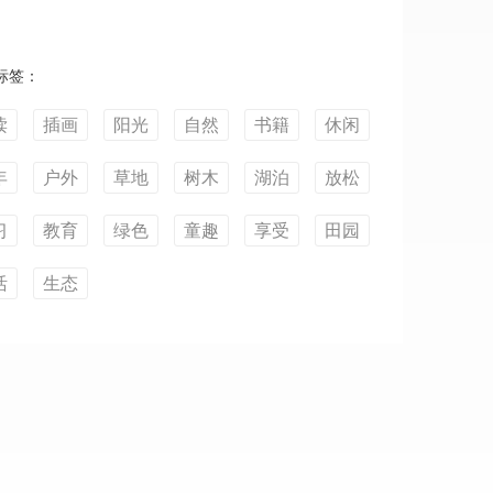
标签：
读
插画
阳光
自然
书籍
休闲
年
户外
草地
树木
湖泊
放松
习
教育
绿色
童趣
享受
田园
活
生态