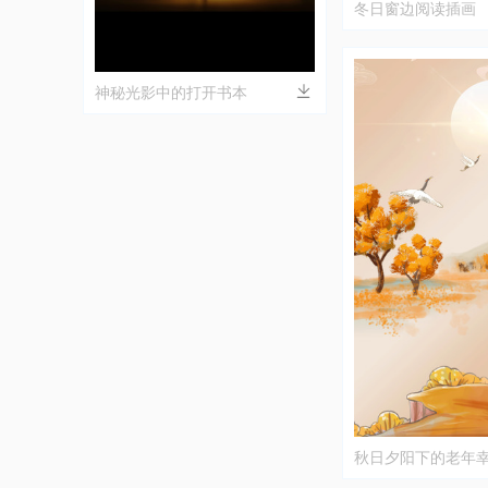
冬日窗边阅读插画
神秘光影中的打开书本
秋日夕阳下的老年