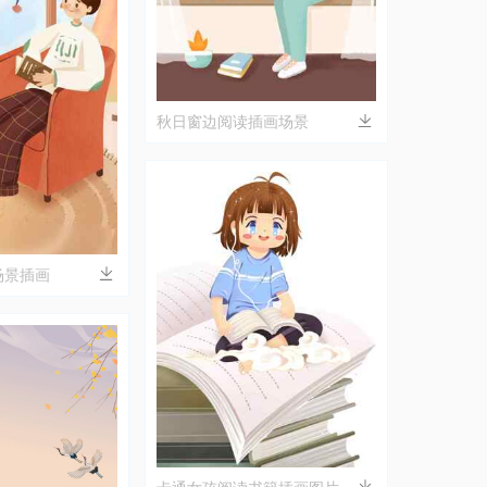
秋日窗边阅读插画场景
场景插画