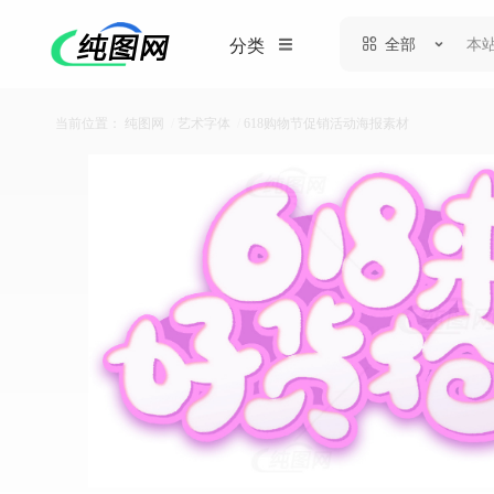
全部
分类
当前位置：
纯图网
/
艺术字体
/
618购物节促销活动海报素材