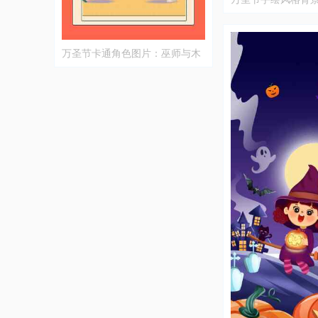
万圣节卡通角色图片：巫师与木
乃伊的趣味冒险