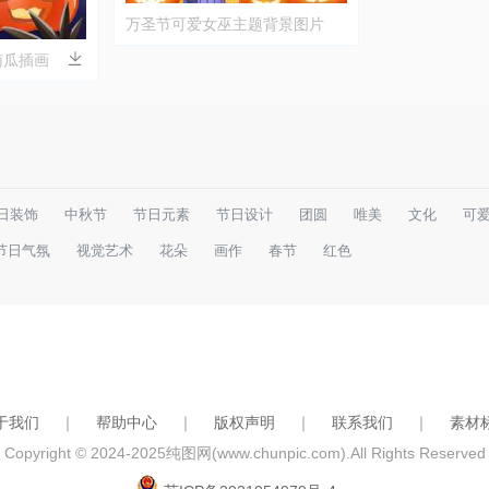
万圣节可爱女巫主题背景图片
南瓜插画
日装饰
中秋节
节日元素
节日设计
团圆
唯美
文化
可
节日气氛
视觉艺术
花朵
画作
春节
红色
于我们
｜
帮助中心
｜
版权声明
｜
联系我们
｜
素材
Copyright © 2024-2025
纯图网(www.chunpic.com)
.All Rights Reserved