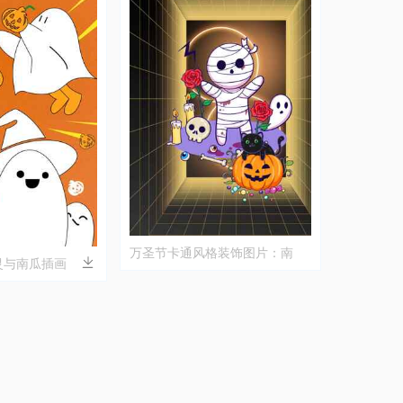
万圣节卡通风格装饰图片：南
灵与南瓜插画
瓜、木乃伊与幽灵