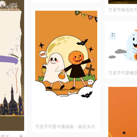
万圣节南瓜灯
万圣节可爱幽
万圣节可爱卡通插画：南瓜头与
幽灵的夜晚冒险
景图片