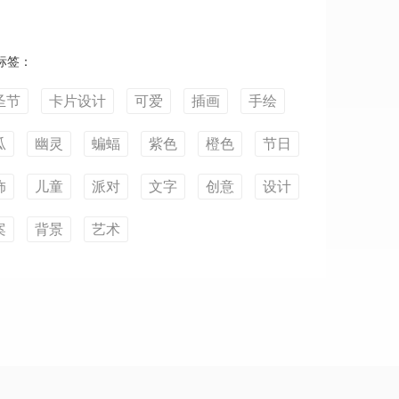
标签：
圣节
卡片设计
可爱
插画
手绘
瓜
幽灵
蝙蝠
紫色
橙色
节日
饰
儿童
派对
文字
创意
设计
案
背景
艺术