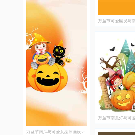
万圣节可爱幽灵与
画
万圣节南瓜灯与可
万圣节南瓜与可爱女巫插画设计