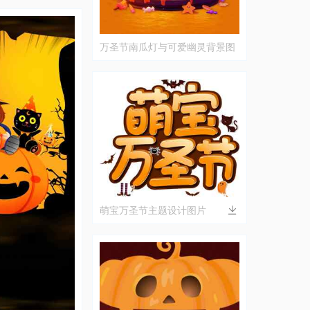
万圣节南瓜灯与可爱幽灵背景图
片
萌宝万圣节主题设计图片