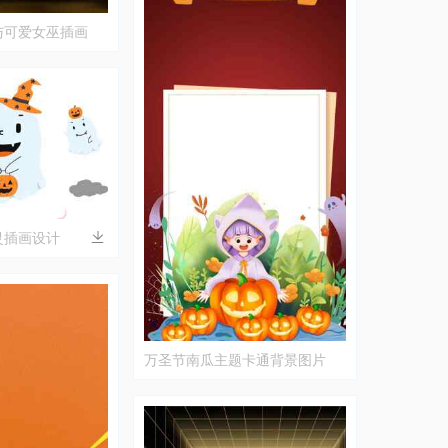
与可爱女巫插画
灵插画设计
万圣节南瓜主题卡通背景图片