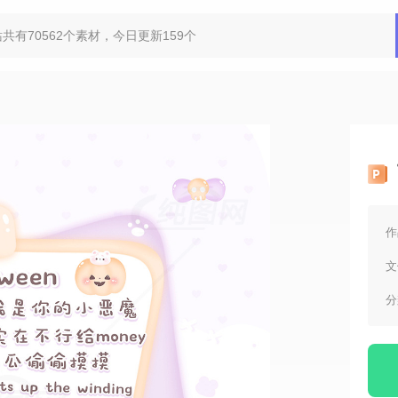
作
文
分