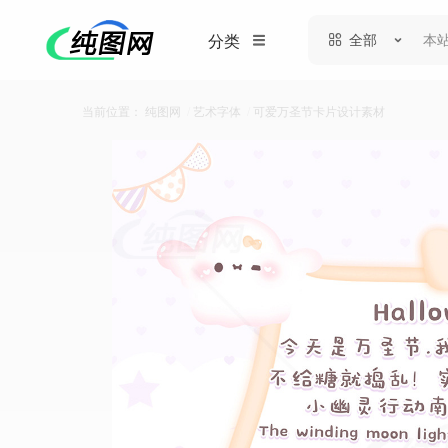
全部
分类
当前位置：
纯图网
/
艺术字体
/
可爱万圣节卡片设计素材