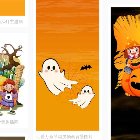
南瓜灯主题插
爱童趣插画
可爱万圣节幽灵插画背景图片