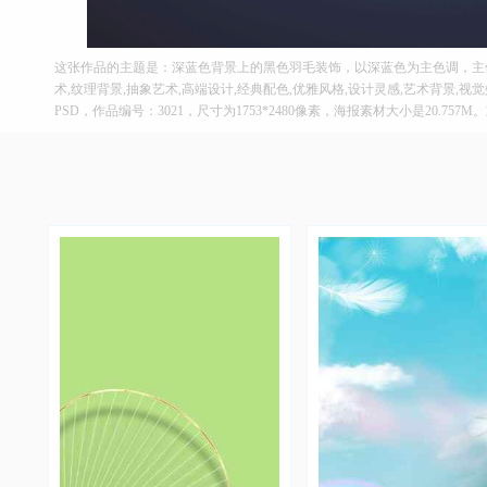
这张作品的主题是：深蓝色背景上的黑色羽毛装饰，以深蓝色为主色调，主
术,纹理背景,抽象艺术,高端设计,经典配色,优雅风格,设计灵感,艺术背景,
PSD，作品编号：3021，尺寸为1753*2480像素，海报素材大小是20.75