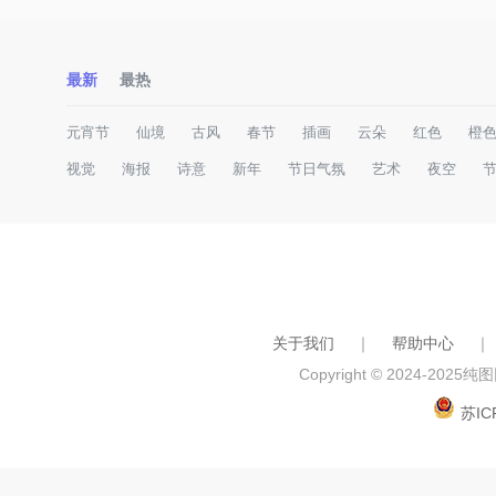
最新
最热
元宵节
仙境
古风
春节
插画
云朵
红色
橙
视觉
海报
诗意
新年
节日气氛
艺术
夜空
关于我们
｜
帮助中心
｜
Copyright © 2024-2025
纯图网
苏IC