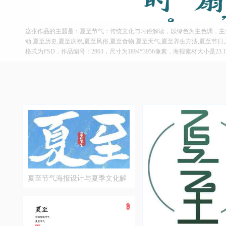
这张作品的主题是：夏至节气：传统文化与习俗解读，以绿色为主色调，主
动,夏至历史,夏至庆祝,夏至风俗,夏至食物,夏至天气,夏至养生方法,夏至节
格式为PSD，作品编号：2963，尺寸为1894*3956像素，海报素材大小是23
夏至节气海报设计与夏季文化解
读