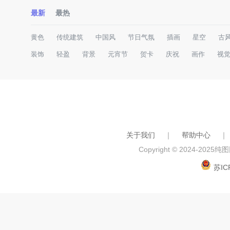
最新
最热
黄色
传统建筑
中国风
节日气氛
插画
星空
古
装饰
轻盈
背景
元宵节
贺卡
庆祝
画作
视
关于我们
｜
帮助中心
｜
Copyright © 2024-2025
纯图网
苏IC