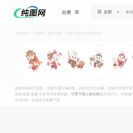
全部
分类
当前位置：
纯图网
/
图形元素
/
可爱卡通人物合集素材
这张作品的主题是：可爱卡通人物合集，以红色为主色调，主体文字图片皆可替
装饰,图案,童趣,艺术等内容感兴趣，
可爱卡通人物合集
格式为PSD，作品编号
29.284M。欢迎会员免费下载。