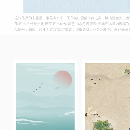
这张作品的主题是：唯美山水画：飞鸟与山峦的宁静之美，以淡蓝色为主色
作,艺术品,传统文化,画家,艺术创作,诗意,山水意境,画卷,经典艺术等内容感
品编号：2662，尺寸为1772*2657像素，海报素材大小是0.004M。欢迎会