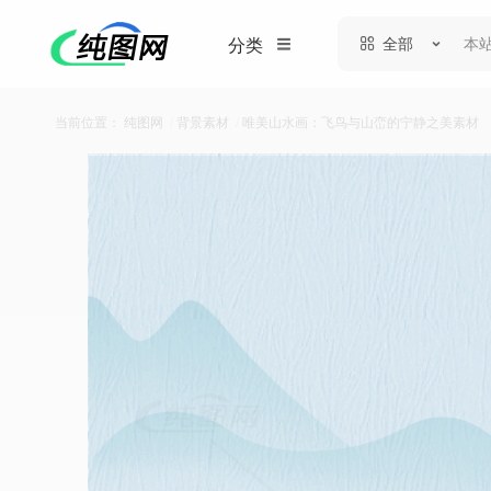
全部
分类
当前位置：
纯图网
/
背景素材
/
唯美山水画：飞鸟与山峦的宁静之美素材