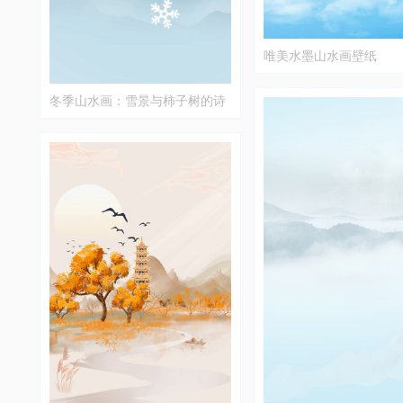
唯美水墨山水画壁纸
冬季山水画：雪景与柿子树的诗
意之美