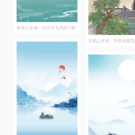
唯美山水画：日出与飞鸟的宁静
景象
古风山水画：诗意的庭院