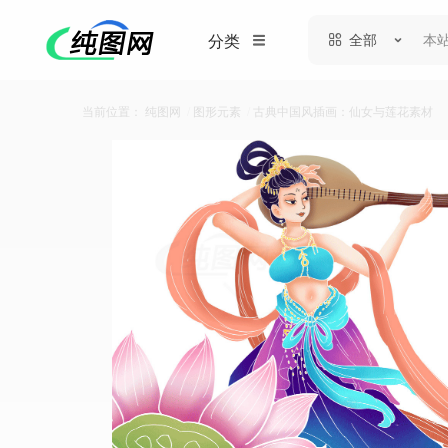
全部
分类
当前位置：
纯图网
/
图形元素
/
古典中国风插画：仙女与莲花素材