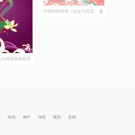
中国传统插画：仙女与荷花
花与海浪插画背景
爱
粉色
树叶
传统
视觉
庆祝