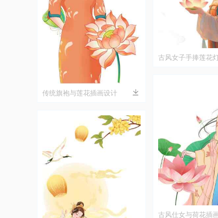
古风女子手捧莲花
片
传统旗袍与莲花插画设计
古风仕女与荷花插