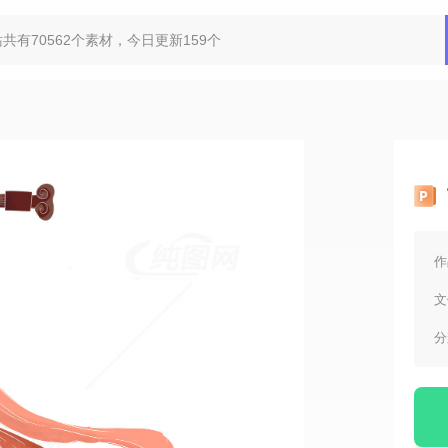
作
文
分