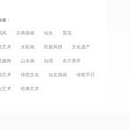
标签：
国风
古典插画
仙女
莲花
统艺术
水彩画
民族风情
文化遗产
代服饰
山水画
仙境
东方美学
画艺术
传统文化
仙女插画
传统节日
化艺术
经典艺术