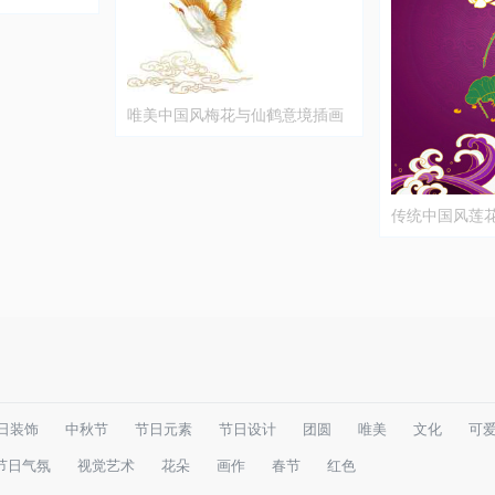
唯美中国风梅花与仙鹤意境插画
传统中国风莲
日装饰
中秋节
节日元素
节日设计
团圆
唯美
文化
可
节日气氛
视觉艺术
花朵
画作
春节
红色