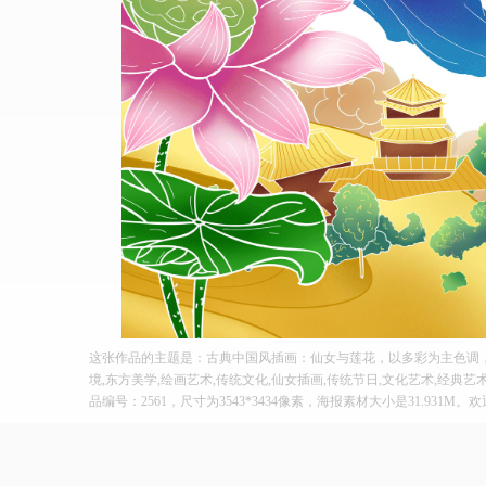
这张作品的主题是：古典中国风插画：仙女与莲花，以多彩为主色调，
境,东方美学,绘画艺术,传统文化,仙女插画,传统节日,文化艺术,经典
品编号：2561，尺寸为3543*3434像素，海报素材大小是31.931M