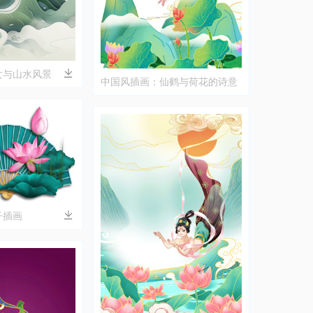
女与山水风景
中国风插画：仙鹤与荷花的诗意
画卷
子插画