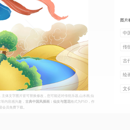
图片
中
传
古
绘
文
主体文字图片皆可替换修改，您可能还对传统乐器,山水画,仙
艺术等内容感兴趣，
古典中国风插画：仙女与莲花
格式为PSD，作
。欢迎会员免费下载。