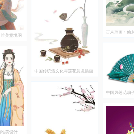
古风插画：仙
灯唯美意境图
中国传统酒文化与莲花意境插画
中国风莲花扇
画唯美设计