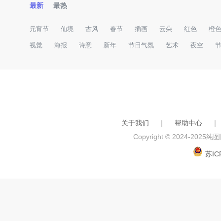
最新
最热
元宵节
仙境
古风
春节
插画
云朵
红色
橙
视觉
海报
诗意
新年
节日气氛
艺术
夜空
关于我们
｜
帮助中心
｜
Copyright © 2024-2025
纯图网
苏IC