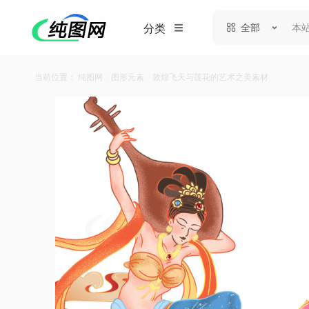
全部
分类
当前位置：
纯图网
/
图形元素
/
敦煌飞天与莲花的艺术之美素材