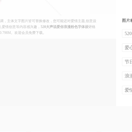
图片
色调，主体文字图片皆可替换修改，您可能还对爱情主题,创意设
节日,爱情创意等内容感兴趣，
520大声说爱你浪漫粉色字体设计
格
是0.798M。欢迎会员免费下载。
520
爱
节
浪
爱