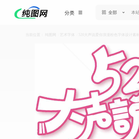
全部
分类
当前位置：
纯图网
/
艺术字体
/
520大声说爱你浪漫粉色字体设计素