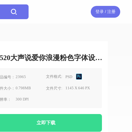
登录 / 注册
520大声说爱你浪漫粉色字体设计素材
文件格式:
23965
PSD
品编号：
0.798MB
1145 X 646 PX
件大小：
文件尺寸:
300 DPI
辨率：
立即下载