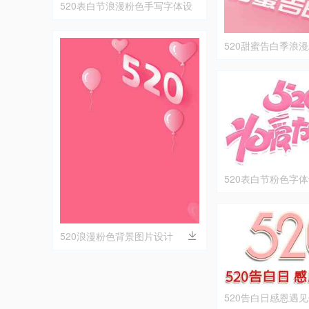
520表白节浪漫粉色手写字体设
计
520甜蜜告白季浪
片
520表白节粉色字
520浪漫粉色背景图片设计
520告白日感恩遇