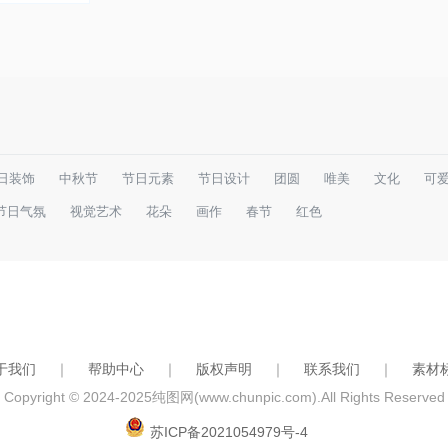
日装饰
中秋节
节日元素
节日设计
团圆
唯美
文化
可
节日气氛
视觉艺术
花朵
画作
春节
红色
于我们
｜
帮助中心
｜
版权声明
｜
联系我们
｜
素材
Copyright © 2024-2025
纯图网(www.chunpic.com)
.All Rights Reserved
苏ICP备2021054979号-4