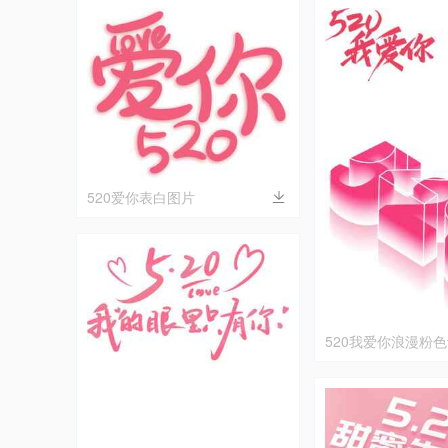
520爱你表白图片
520我爱你浪漫粉