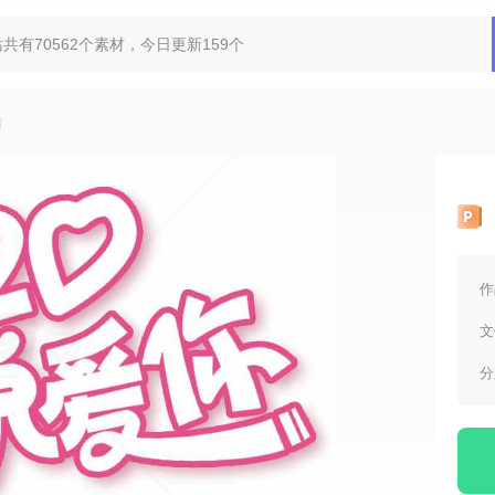
材
作
文
分