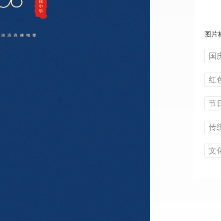
图片
国
红
节
传
文