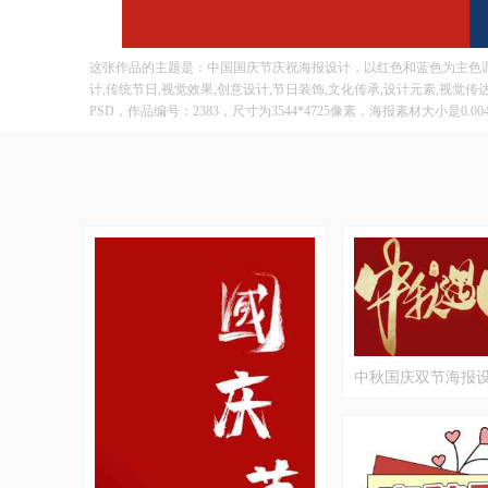
这张作品的主题是：中国国庆节庆祝海报设计，以红色和蓝色为主色
计,传统节日,视觉效果,创意设计,节日装饰,文化传承,设计元素,视觉
PSD，作品编号：2383，尺寸为3544*4725像素，海报素材大小是0.
中秋国庆双节海报