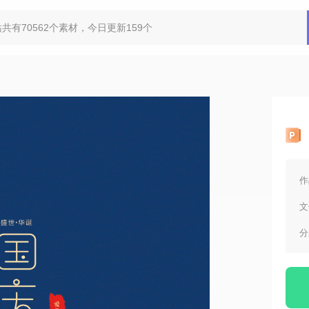
作
文
分