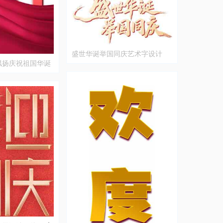
盛世华诞举国同庆艺术字设计
飘扬庆祝祖国华诞