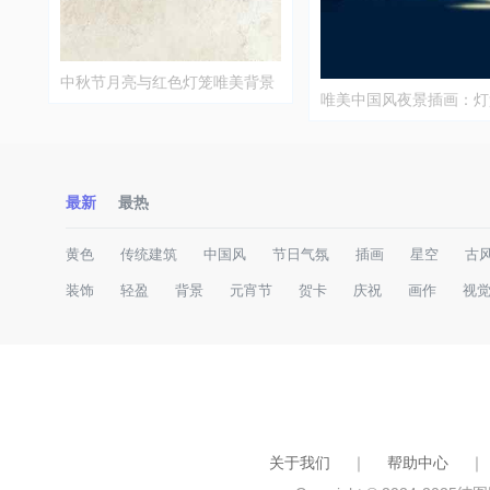
中秋节月亮与红色灯笼唯美背景
唯美中国风夜景插画：灯
图片
畔古建筑
最新
最热
黄色
传统建筑
中国风
节日气氛
插画
星空
古
装饰
轻盈
背景
元宵节
贺卡
庆祝
画作
视
关于我们
｜
帮助中心
｜