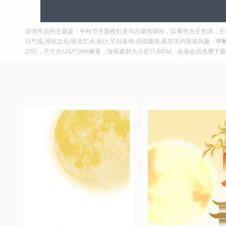
这张作品的主题是：中秋节月圆夜灯笼与古建筑插画，以黄色为主色调，主体
日气氛,传统文化,视觉艺术,设计,节日装饰,传统建筑,夜空等内容感兴趣，
中
2292，尺寸为1242*2688像素，海报素材大小是11.845M。欢迎会员免费下