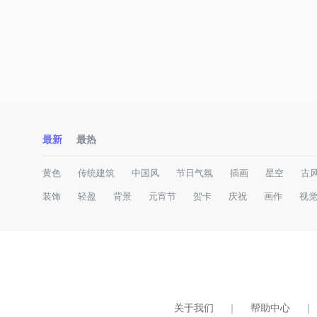
最新
最热
黄色
传统建筑
中国风
节日气氛
插画
星空
古
装饰
轻盈
背景
元宵节
贺卡
庆祝
画作
视
关于我们
｜
帮助中心
｜