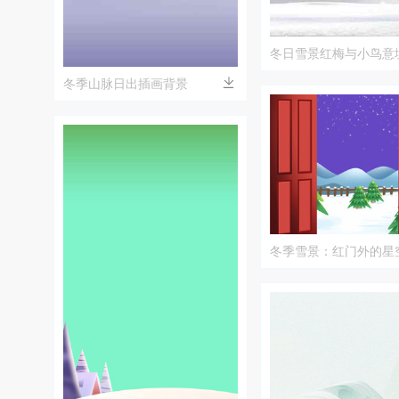
冬日雪景红梅与小鸟意
冬季山脉日出插画背景
冬季雪景：红门外的星