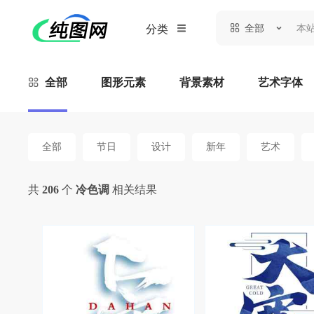
全部
分类
全部
图形元素
背景素材
艺术字体
全部
节日
设计
新年
艺术
共
206
个
冷色调
相关结果