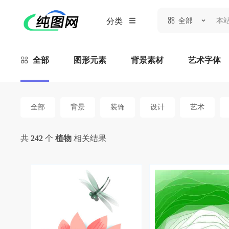
全部
分类
全部
图形元素
背景素材
艺术字体
全部
背景
装饰
设计
艺术
共
242
个
植物
相关结果