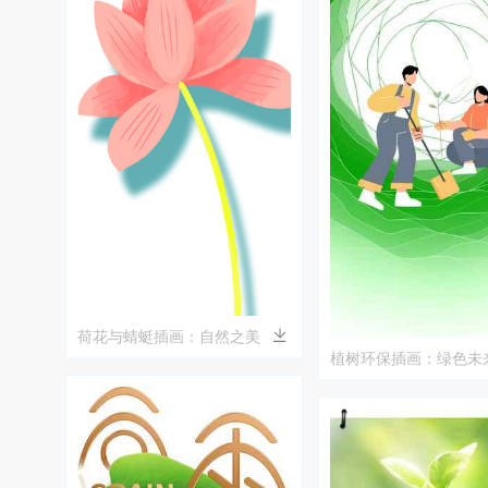
荷花与蜻蜓插画：自然之美
植树环保插画：绿色未
者