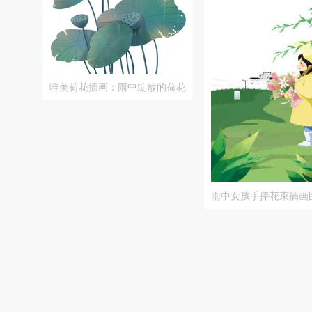
唯美荷花插画：雨中绽放的荷花
艺术作品
雨中女孩手捧花束插画