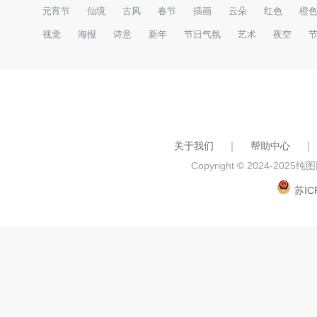
元宵节
仙境
古风
春节
插画
云朵
红色
橙
视觉
海报
诗意
新年
节日气氛
艺术
夜空
关于我们
｜
帮助中心
｜
Copyright © 2024-2025
纯图网
苏IC