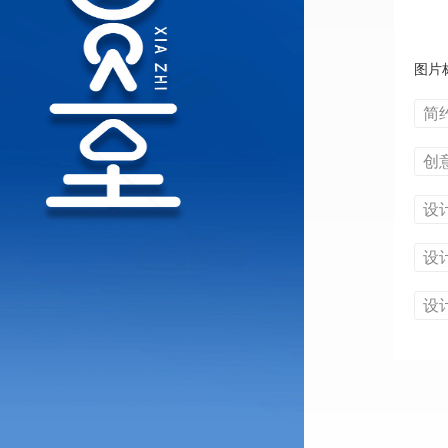
图片
简
创
设
设
设