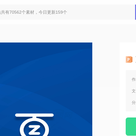
作
文
分