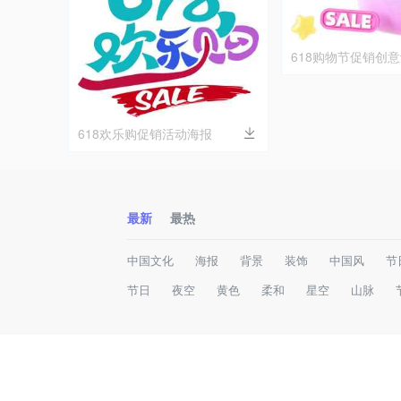
618购物节促销创
618欢乐购促销活动海报
最新
最热
中国文化
海报
背景
装饰
中国风
节
节日
夜空
黄色
柔和
星空
山脉