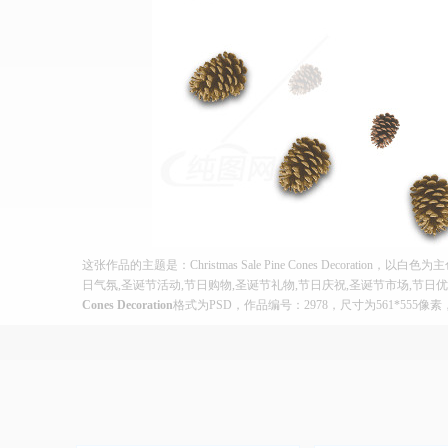
这张作品的主题是：Christmas Sale Pine Cones Decora
日气氛,圣诞节活动,节日购物,圣诞节礼物,节日庆祝,圣诞节市场,节日
Cones Decoration
格式为PSD，作品编号：2978，尺寸为561*555