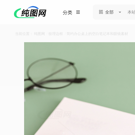
全部
分类
当前位置：
纯图网
/
纹理边框
/
简约办公桌上的空白笔记本和眼镜素材