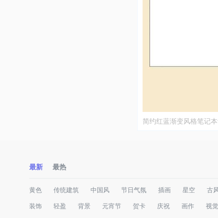
简约红蓝渐变风格笔记本
板
最新
最热
黄色
传统建筑
中国风
节日气氛
插画
星空
古
装饰
轻盈
背景
元宵节
贺卡
庆祝
画作
视