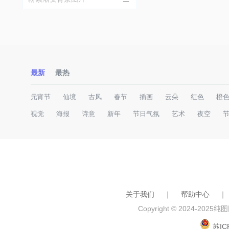
最新
最热
元宵节
仙境
古风
春节
插画
云朵
红色
橙
视觉
海报
诗意
新年
节日气氛
艺术
夜空
关于我们
｜
帮助中心
｜
Copyright © 2024-2025
纯图网
苏IC