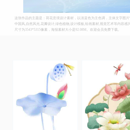
这张作品的主题是：荷花意境设计素材，以淡蓝色为主色调，主体文字图片皆可
中国风,自然风光,花瓣设计,绿色植物,设计模板,绘画素材,视觉艺术等内容感
尺寸为3543*5315像素，海报素材大小是92.08M。欢迎会员免费下载。