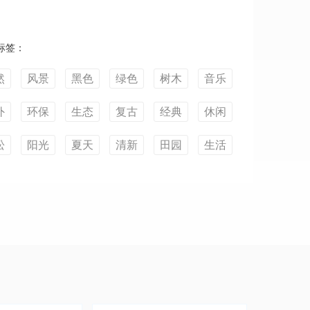
标签：
然
风景
黑色
绿色
树木
音乐
外
环保
生态
复古
经典
休闲
松
阳光
夏天
清新
田园
生活