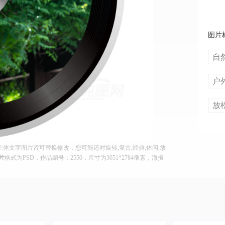
图片
自
户
放
文字图片皆可替换修改，您可能还对旋转,复古,经典,休闲,放
片
格式为PSD，作品编号：2550，尺寸为3051*2784像素，海报