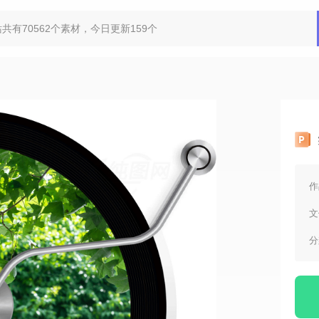
作
文
分