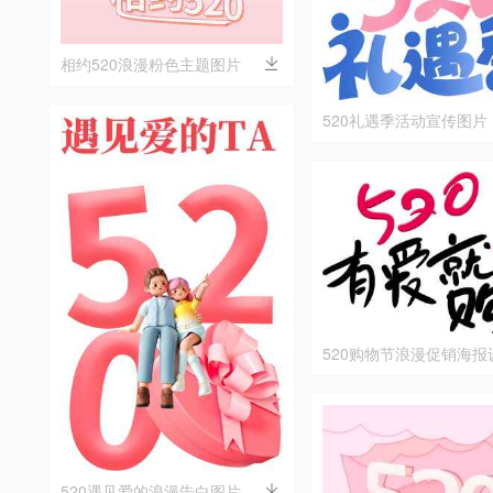
相约520浪漫粉色主题图片
520礼遇季活动宣传图片
520购物节浪漫促销海报
520遇见爱的浪漫告白图片