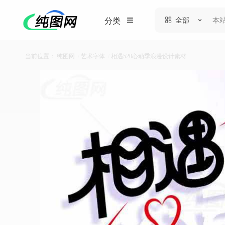
全部
分类
当前位置：
纯图网
/
艺术字体
/
相遇520心动季浪漫设计素材