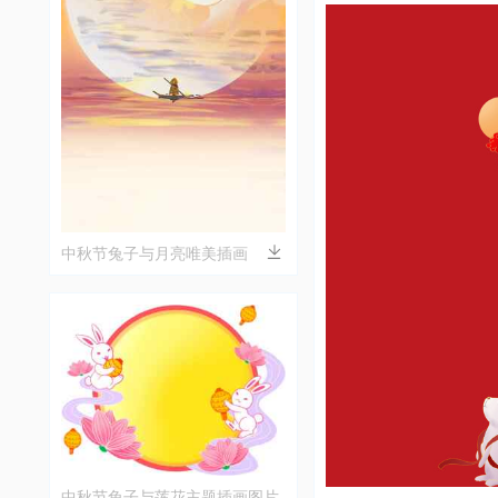
中秋节兔子与月亮唯美插画
中秋节兔子与莲花主题插画图片