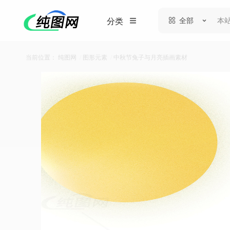
全部
分类
当前位置：
纯图网
/
图形元素
/
中秋节兔子与月亮插画素材