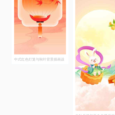
中式红色灯笼与秋叶背景插画设
计