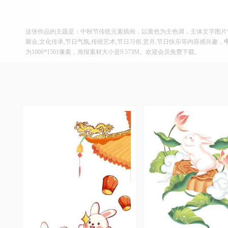
这张作品的主题是：中秋节传统元素插画，以黄色为主色调，主体文字图片皆
聚会,文化传承,节日气氛,传统艺术,节日习俗,赏月,节日快乐等内容感兴趣，
为1006*1501像素，海报素材大小是9.573M。欢迎会员免费下载。