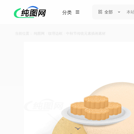
全部
分类
当前位置：
纯图网
/
纹理边框
/
中秋节传统元素插画素材