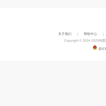
关于我们
｜
帮助中心
｜
Copyright © 2024-2025
纯图网
苏IC