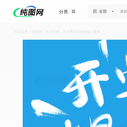
全部
分类
当前位置：
纯图网
/
艺术字体
/
开学季宣传海报设计素材