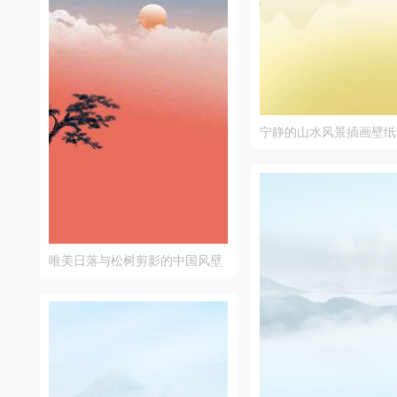
宁静的山水风景插画壁纸
唯美日落与松树剪影的中国风壁
纸