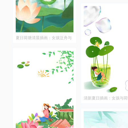
夏日荷塘清晨插画：女孩泛舟与
荷花共舞
清新夏日插画：女孩与荷
闲时光